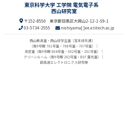
東京科学大学 工学院 電気電子系
西山研究室
〒152-8550 東京都目黒区大岡山2-12-1-S9-1
03-5734-2555
nishiyama
ee.e
西山教員室・西山研学生室［宮本研共通］
（南9号館 701号室・706号室・707号室）
｜
測定室（南9号館 604号室・502号室・201号室）
｜
クリーンルーム（南9号館 202号室・B1F 露光室）
｜
超高速エレクトロニクス研究棟