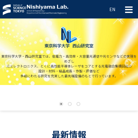
EN
ホーム
研究内容
メンバー
東京科学大学・西山研究室では、低電力・高効率・大容量光通信や光センサなどの実現を
研究設備
めざし
光エレクトロニクス、とくに高性能半導体レーザをコアとする光電融合集積回路の
研究実績
設計・材料・結晶成長・作製・評価など
多岐にわたる研究を充実した最先端設備のもとで行っています。
ギャラリー
リンク
学生の皆さんへ
1
2
3
最新情報